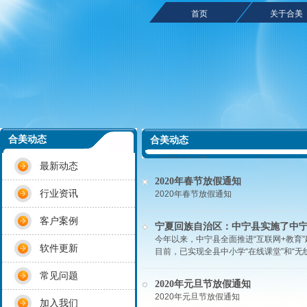
首页
关于合美
合美动态
合美动态
您现在的位置：
www.hemeisoftwa
最新动态
电子教室 云教室 未来智慧课堂 数字语音
2020年春节放假通知
教室优秀品牌 成都 四川合美软件信息技术有限
行业资讯
2020年春节放假通知
客户案例
宁夏回族自治区：中宁县实施了中宁中
今年以来，中宁县全面推进“互联网+教育
软件更新
目前，已实现全县中小学“在线课堂”和“无
常见问题
2020年元旦节放假通知
2020年元旦节放假通知
加入我们