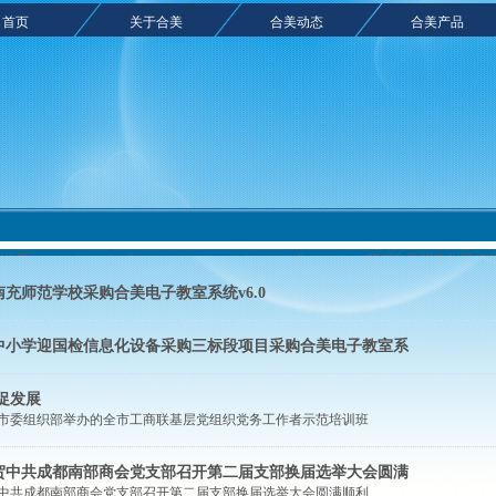
首页
关于合美
合美动态
合美产品
的位置：
www.hemeisoftware.com.cn www.hemeisoftware.com 四川
 云教室 未来智慧课堂 数字语音室 还原管理 合美电子教室 电子教室软件 多媒体电
充师范学校采购合美电子教室系统v6.0
品牌 成都 四川合美软件信息技术有限公司荣誉出品 hemesoftware 合美软件
>
合美
中小学迎国检信息化设备采购三标段项目采购合美电子教室系
促发展
市委组织部举办的全市工商联基层党组织党务工作者示范培训班
贺中共成都南部商会党支部召开第二届支部换届选举大会圆满
中共成都南部商会党支部召开第二届支部换届选举大会圆满顺利